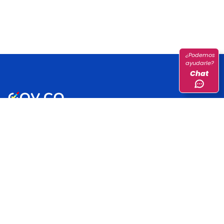
¿Podemos
ayudarle?
Chat
Sistema Estadístico Nacional (SEN)
Dirección:
Carrera 59 No. 26 - 70 Interior 1 - CAN, Bogotá,