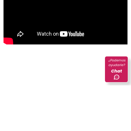
¿Podemos
ayudarle?
Chat
Lo invitamos a conocer los documentos relacionados con la
revisión de pares
Metodología de Revisión de Pares de registros
administrativos