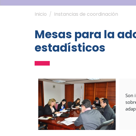
Inicio
Instancias de coordinación
Mesas para la ad
estadísticos
Son i
sobre
adapt