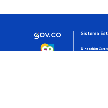
Sistema Est
Dirección:
Carrer
Horarios de Ate
Código Postal:
@DANE_Co
@DANECol