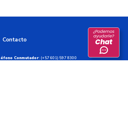
¿Podemos
ayudarle?
Contacto
Chat
léfono Conmutador
: (+57 601) 597 8300
ea Gratuita:
01 8000 912002
reo Institucional:
sen@dane.gov.co
a del sitio
íticas