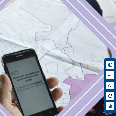
+
A
-
A