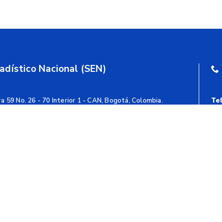
adístico Nacional (SEN)
a 59 No. 26 - 70 Interior 1 - CAN, Bogotá, Colombia.
Te
nción:
Lunes a viernes de 8:00 a.m. – 5:00 p.m.
Lín
111321
Cor
Map
lombia
@danecolombia
Pol
ombia