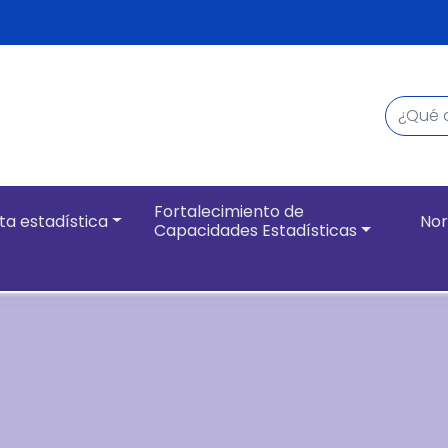
Buscar
Navegación pri
Fortalecimiento de
ta estadística
Nor
Capacidades Estadísticas