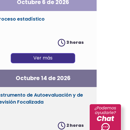
Octubre 6 de 2026
roceso estadístico
3 horas
Ver más
Octubre 14 de 2026
nstrumento de Autoevaluación y de
evisión Focalizada
¿Podemos
ayudarle?
Chat
2 horas