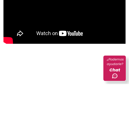
¿Podemos
ayudarle?
Chat
Lo invitamos a conocer los documentos relacionados con la
revisión de pares
Metodología de Revisión de Pares de registros
administrativos