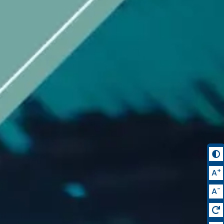
+
A
-
A