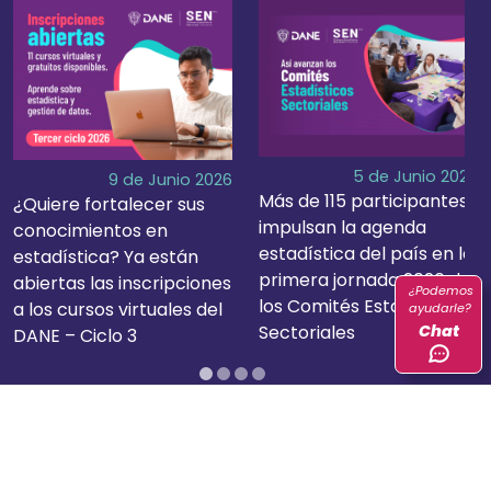
+
+
5 de Junio 2026
9 de Junio 2026
Más de 115 participantes
¿Quiere fortalecer sus
impulsan la agenda
conocimientos en
estadística del país en la
estadística? Ya están
primera jornada 2026 de
abiertas las inscripciones
¿Podemos
los Comités Estadísticos
a los cursos virtuales del
ayudarle?
Chat
Sectoriales
DANE – Ciclo 3
EVENTOS