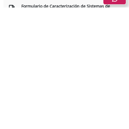
Formulario de Caracterización de Sistemas de
Información Estadística(F4)
Ver documento
Manual
Manual de usuario del formulario electrónico de
Caracterización de Sistemas de Información
Estadística
Ver documento
Diligenciamiento de formulario electrónico de
Caracterización de Sistemas de Información
Estadística
Ver video
En caso de cualquier inquietud, por favor escribir al correo