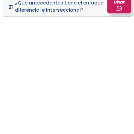
Chat
¿Qué antecedentes tiene el enfoque
21
diferencial e interseccional?
¿Qué otras características
diferenciales permiten el análisis
22
interseccional?
¿Qué es la CIIU?
23
¿Qué es la CIIU Rev. 4 A.C.?
24
¿Qué es una actividad económica?
25
A traves del correo
contacto@dane.gov.co
el DANE
pone a disposición este espacio para resolver