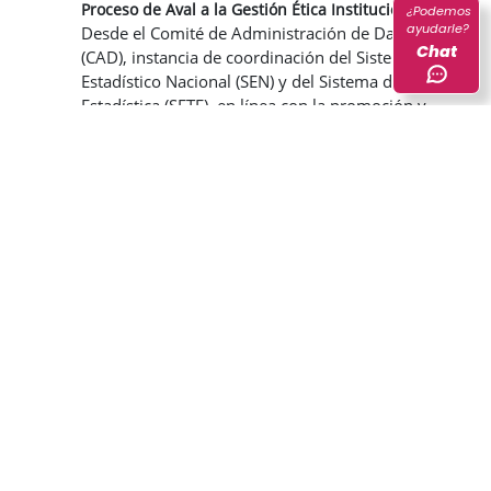
Proceso de Aval a la Gestión Ética Institucional
¿Podemos
ayudarle?
Desde el Comité de Administración de Datos
Chat
(CAD), instancia de coordinación del Sistema
Estadístico Nacional (SEN) y del Sistema de Ética
Estadística (SETE), en línea con la promoción y
aprovechamiento ético de los datos con fines
estadísticos y para la política pública, se ha
elaborado un proceso de aval ético para que las
diferentes entidades del SEN incorporen de
manera efectiva la ética en la gestión de sus
datos. Le invitamos a conocer sus 5 etapas.
Ver documento
Instrumento de Autodiagnóstico del Marco Ético
de los Datos
La segunda etapa del proceso de aval requiere
de un autodiagnóstico a la gestión ética.
Conozca en este documento la fundamentación