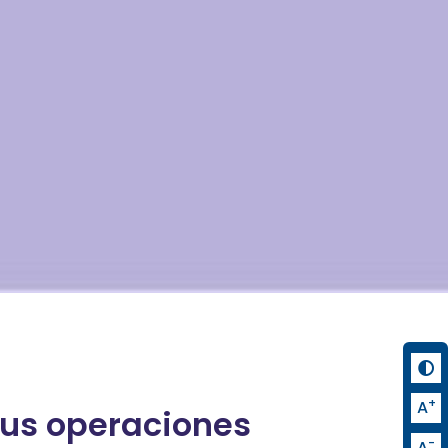
+
A
 sus operaciones
-
A