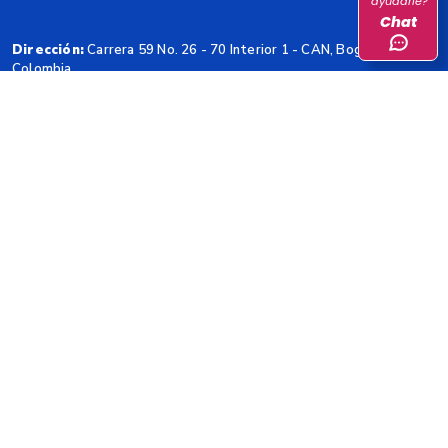
ayudarle?
Chat
Dirección:
Carrera 59 No. 26 - 70 Interior 1 - CAN, Bogotá,
Colombia.
Horarios de Atención:
Lunes a viernes de 8:00 a.m. – 5:00
p.m.
Código Postal:
111321
@DANE_Colombia
@danecolombia
@DANEColombia
Contacto
Teléfono Conmutador
: (+57 601) 597 8300