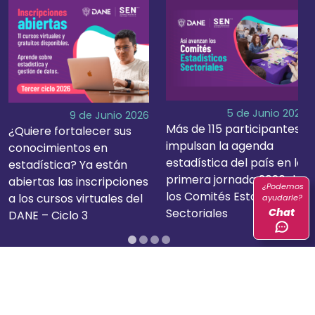
+
+
5 de Junio 2026
9 de Junio 2026
Más de 115 participantes
¿Quiere fortalecer sus
impulsan la agenda
conocimientos en
estadística del país en la
estadística? Ya están
primera jornada 2026 de
abiertas las inscripciones
¿Podemos
los Comités Estadísticos
a los cursos virtuales del
ayudarle?
Chat
Sectoriales
DANE – Ciclo 3
EVENTOS