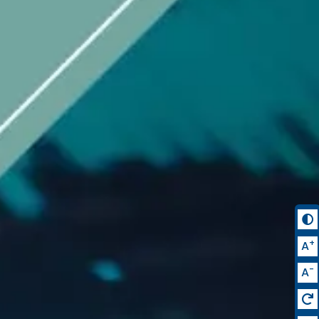
+
A
-
A