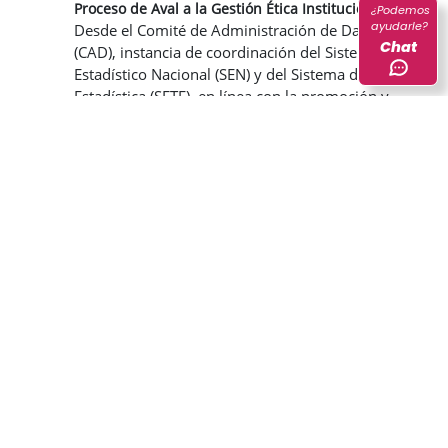
Proceso de Aval a la Gestión Ética Institucional
¿Podemos
ayudarle?
Desde el Comité de Administración de Datos
Chat
(CAD), instancia de coordinación del Sistema
Estadístico Nacional (SEN) y del Sistema de Ética
Estadística (SETE), en línea con la promoción y
aprovechamiento ético de los datos con fines
estadísticos y para la política pública, se ha
elaborado un proceso de aval ético para que las
diferentes entidades del SEN incorporen de
manera efectiva la ética en la gestión de sus
datos. Le invitamos a conocer sus 5 etapas.
Ver documento
Instrumento de Autodiagnóstico del Marco Ético
de los Datos
La segunda etapa del proceso de aval requiere
de un autodiagnóstico a la gestión ética.
Conozca en este documento la fundamentación