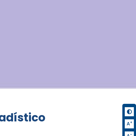
tadístico
+
A
-
A