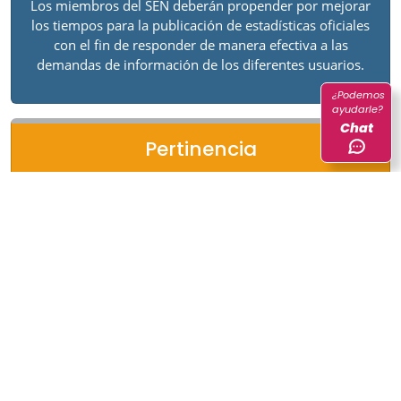
Los miembros del SEN deberán propender por mejorar
los tiempos para la publicación de estadísticas oficiales
con el fin de responder de manera efectiva a las
demandas de información de los diferentes usuarios.
¿Podemos
ayudarle?
Chat
Pertinencia
La información estadística suministrada por los
miembros del SEN velará por responder a las
expectativas y necesidades de la sociedad en aras de
mejorar las políticas públicas.
Transparencia