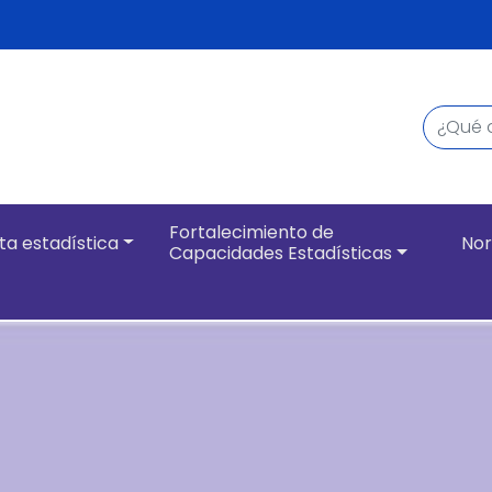
Buscar
Navegación pri
Fortalecimiento de
ta estadística
Nor
Capacidades Estadísticas