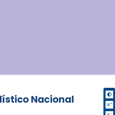
ístico Nacional
+
A
-
A