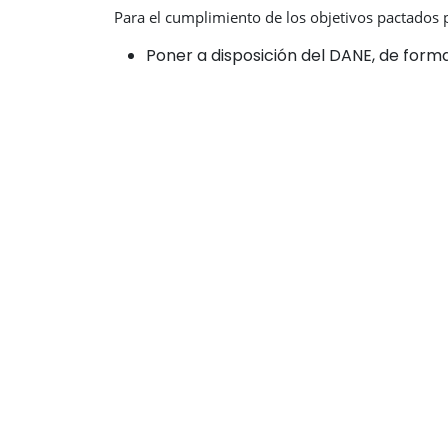
Para el cumplimiento de los objetivos pactados po
Poner a disposición del DANE, de forma
este, para la producción y difusión de
1955 de 2019. La información solicitad
y campos.
Participar en los procesos de formulac
Desarrollar las estrategias y acciones
Implementar los principios, lineamien
referentes internacionales para la pro
administrativos con el fin de garantizar
Garantizar la producción y difusión op
concordancia con el Plan Estadístico 
Elaborar y desarrollar, en coordinació
transformarse en registro estadístico 
registro administrativo.
Documentar y difundir las metodologías
lineamientos establecidos por el DANE 
Atender las evaluaciones según lo esta