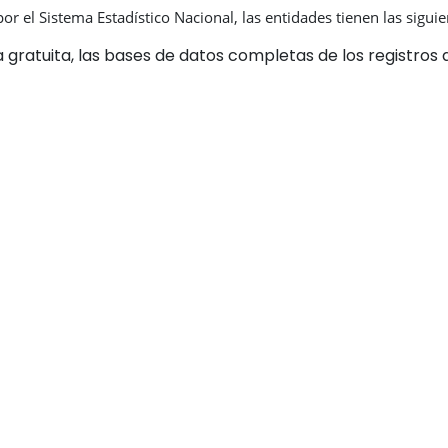
r el Sistema Estadístico Nacional, las entidades tienen las siguie
 gratuita, las bases de datos completas de los registros 
 estadísticas, de conformidad con lo establecido por el pa
a por el DANE deberá ponerse a su disposición, con una de
ión de los planes estadísticos nacionales.
 establecidas en el Plan Estadístico Nacional PEN.
tos, buenas prácticas, estándares y normas técnicas defi
ducción y difusión de estadísticas; y para el aprovechami
 la calidad de las estadísticas oficiales.
ortuna de estadísticas oficiales, así como el mantenimient
Nacional.
n con el DANE, diagnósticos y planes de fortalecimiento d
o que tengan potencial uso estadístico. Lo anterior, no im
 y demás instrumentos utilizados para la generación de la
para tal fin.
blecido en el Programa Anual de Evaluación para la Calid