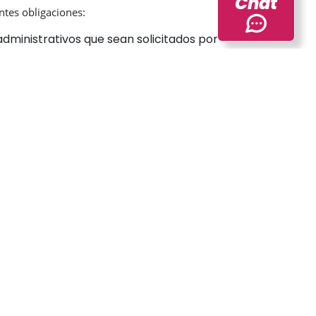
Chat
ntes obligaciones:
administrativos que sean solicitados por
rágrafo primero del artículo 155 de la Ley
scripción detallada de sus características
nidos por el DANE, soportados en
ento estadístico de los registros
o de sus registros administrativos, en
e los registros administrativos que vayan a
plicará modificaciones a la naturaleza del
s estadísticas oficiales, siguiendo los
ad Estadística y las obligaciones