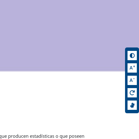
+
A
-
A
 que producen estadísticas o que poseen