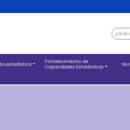
Buscar
Navegación pri
Fortalecimiento de
ta estadística
Nor
Capacidades Estadísticas