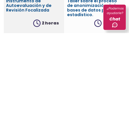
Instrumento de
Taller sobre el proceso
Autoevaluación y de
de anonimización de las
¿Podemos
Revisión Focalizada
bases de datos para uso
ayudarle?
estadístico.
Chat
2 horas
3 horas
Ver más
Ver más
Octubre 20 de 2026
Octubre 21 de 2026
Documentación técnica
Documentación técnica
fases Detección y
fases
Análisis de Necesidades,
Recolección/Acopio,
Diseño y Construcción
Procesamiento, Análisis,
Difusión, Evaluación.
2 horas
2 horas
Ver más
Ver más