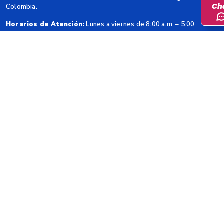
Ch
Colombia.
Horarios de Atención:
Lunes a viernes de 8:00 a.m. – 5:00
p.m.
Código Postal:
111321
@DANE_Colombia
@danecolombia
@DANEColombia
Contacto
Teléfono Conmutador
: (+57 601) 597 8300
Línea Gratuita:
01 8000 912002
Correo Institucional:
sen@dane.gov.co