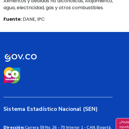
Alimentos y bebidas no alcohólicas, Alojamiento,
agua, electricidad, gas y otros combustibles.
Fuente:
DANE, IPC
Sistema Estadístico Nacional (SEN)
¿Pod
ayuda
Dirección:
Carrera 59 No. 26 - 70 Interior 1 - CAN, Bogotá,