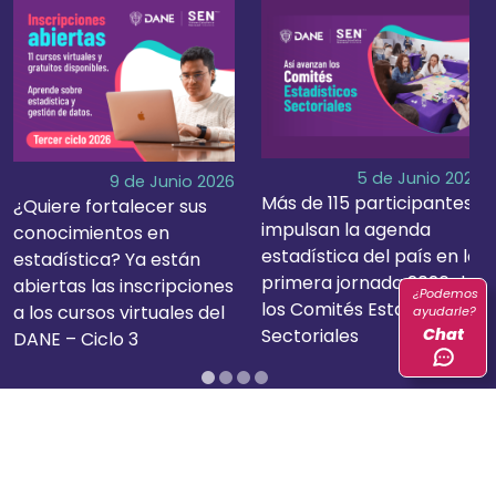
+
+
5 de Junio 2026
9 de Junio 2026
Más de 115 participantes
¿Quiere fortalecer sus
impulsan la agenda
conocimientos en
estadística del país en la
estadística? Ya están
primera jornada 2026 de
abiertas las inscripciones
¿Podemos
los Comités Estadísticos
a los cursos virtuales del
ayudarle?
Chat
Sectoriales
DANE – Ciclo 3
EVENTOS