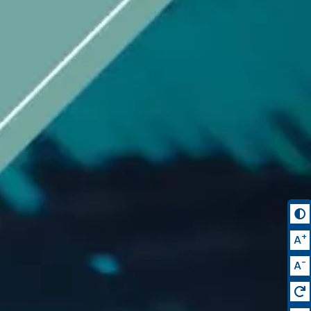
+
A
-
A